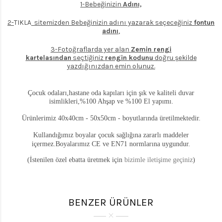
1-Bebeğinizin
Adını,
2-
TIKLA
sitemizden Bebeğinizin adını yazarak seçeceğiniz
fontun
adını
,
3-Fotoğraflarda yer alan
Zemin rengi
kartelasından
seçtiğiniz
rengin kodunu
doğru şekilde
yazdığınızdan emin olunuz.
Çocuk odaları,hastane oda kapıları için şık ve kaliteli duvar
isimlikleri,%100 Ahşap ve %100 El yapımı.
Ürünlerimiz 40x40cm - 50x50cm - boyutlarında üretilmektedir.
Kullandığımız boyalar çocuk sağlığına zararlı maddeler
içermez.Boyalarımız CE ve EN71 normlarına uygundur.
(İstenilen özel ebatta üretmek için
bizimle iletişime geçiniz
)
BENZER ÜRÜNLER