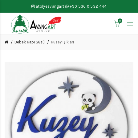
atolyeavangart
+90 536 0 532 444
0
Bebek Kapı Süsü
Kuzey Işıkları