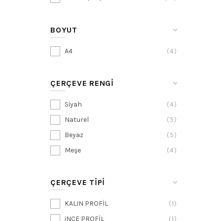
BOYUT
A4
4
ÇERÇEVE RENGI
Siyah
4
Naturel
5
Beyaz
5
Meşe
4
ÇERÇEVE TİPİ
KALIN PROFİL
1
iNCE PROFİL
1