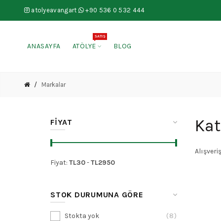
atolyeavangart
+90 536 0 532 444
SATIŞ
ANASAYFA
ATÖLYE
BLOG
Markalar
Kat
FIYAT
Alışveri
Fiyat:
TL
30
-
TL
2950
STOK DURUMUNA GÖRE
Stokta yok
8