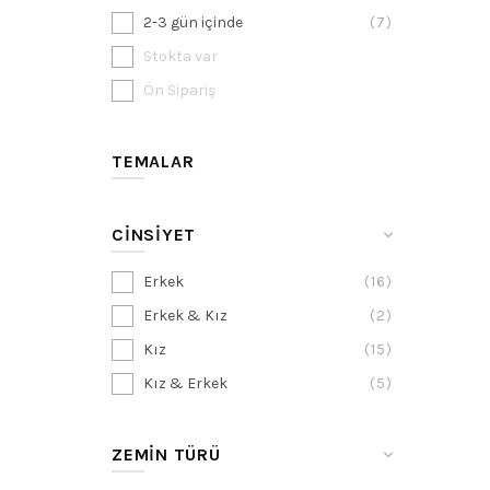
2-3 gün içinde
7
Stokta var
Ön Sipariş
TEMALAR
CİNSİYET
Erkek
16
Erkek & Kız
2
Kız
15
Kız & Erkek
5
ZEMIN TÜRÜ