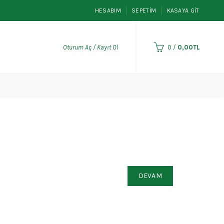
HESABIM
SEPETIM
KASAYA GIT
Oturum Aç / Kayıt Ol
0
/
0,00TL
DEVAM