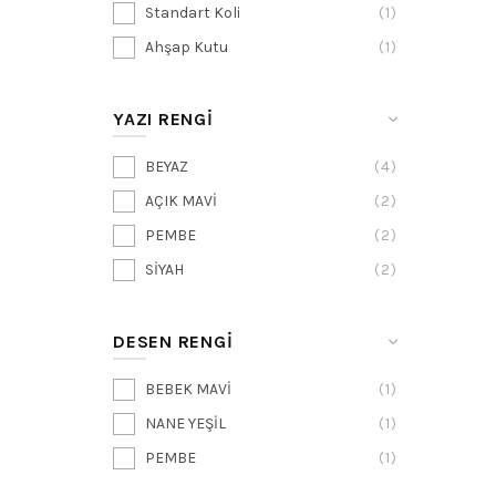
Standart Koli
1
Ahşap Kutu
1
YAZI RENGİ
BEYAZ
4
AÇIK MAVİ
2
PEMBE
2
SİYAH
2
DESEN RENGİ
BEBEK MAVİ
1
NANE YEŞİL
1
PEMBE
1