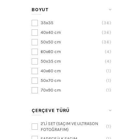
BOYUT
35x35
36
40x40 cm
36
50x50 cm
36
60x60 cm
4
50x35 cm
4
40x60 cm
1
50x70 cm
1
70x90 cm
1
ÇERÇEVE TÜRÜ
2'Lİ SET (SAÇIM VE ULTRASON
1
FOTOĞRAFIM)
SADECE İLK SAÇIM
1