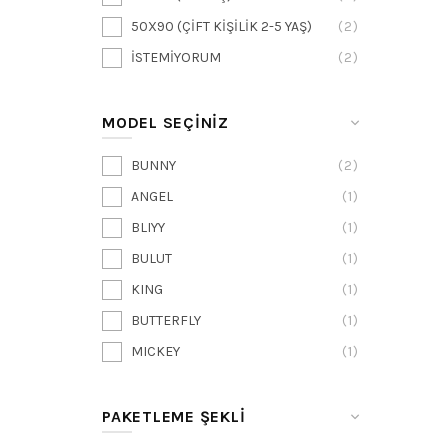
50X90 (ÇİFT KİŞİLİK 2-5 YAŞ)
2
İSTEMİYORUM
2
MODEL SEÇİNİZ
BUNNY
2
ANGEL
1
BLIYY
1
BULUT
1
KING
1
BUTTERFLY
1
MICKEY
1
PAKETLEME ŞEKLI