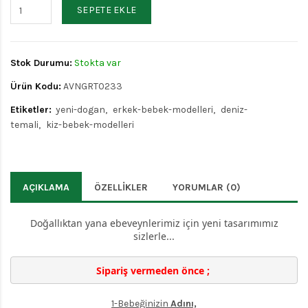
SEPETE EKLE
Stok Durumu:
Stokta var
Ürün Kodu:
AVNGRT0233
Etiketler:
yeni-dogan
erkek-bebek-modelleri
deniz-
temali
kiz-bebek-modelleri
AÇIKLAMA
ÖZELLIKLER
YORUMLAR (0)
Doğallıktan yana ebeveynlerimiz için yeni tasarımımız
sizlerle...
Sipariş vermeden önce ; 
1-Bebeğinizin
Adını,