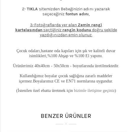
2-
TIKLA
sitemizden Bebeğinizin adını yazarak
seçeceğiniz
fontun adını
,
3-Fotoğraflarda yer alan
Zemin rengi
kartelasından
seçtiğiniz
rengin kodunu
doğru şekilde
yazdığınızdan emin olunuz.
Çocuk odaları,hastane oda kapıları için şık ve kaliteli duvar
isimlikleri,%100 Ahşap ve %100 El yapımı.
Ürünlerimiz 40x40cm - 50x50cm - boyutlarında üretilmektedir.
Kullandığımız boyalar çocuk sağlığına zararlı maddeler
içermez.Boyalarımız CE ve EN71 normlarına uygundur.
(İstenilen özel ebatta üretmek için
bizimle iletişime geçiniz
)
BENZER ÜRÜNLER