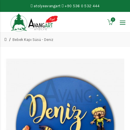
atolyeavangart
+90 536 0 532 444
0
Bebek Kapı Süsü - Deniz