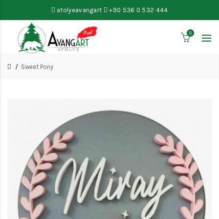
atolyeavangart
+90 536 0 532 444
0
Sweet Pony