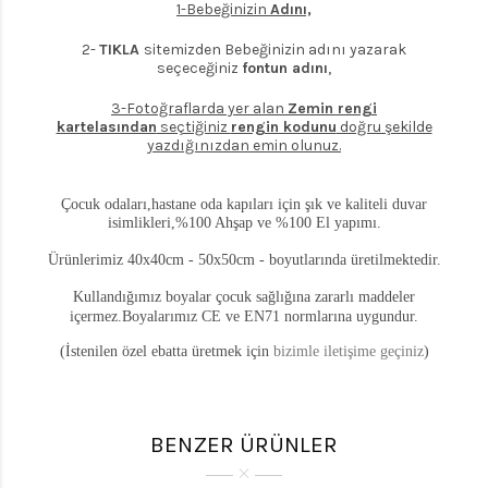
1-Bebeğinizin
Adını,
2-
TIKLA
sitemizden Bebeğinizin adını yazarak
seçeceğiniz
fontun adını
,
3-Fotoğraflarda yer alan
Zemin rengi
kartelasından
seçtiğiniz
rengin kodunu
doğru şekilde
yazdığınızdan emin olunuz.
Çocuk odaları,hastane oda kapıları için şık ve kaliteli duvar
isimlikleri,%100 Ahşap ve %100 El yapımı.
Ürünlerimiz 40x40cm - 50x50cm - boyutlarında üretilmektedir.
Kullandığımız boyalar çocuk sağlığına zararlı maddeler
içermez.Boyalarımız CE ve EN71 normlarına uygundur.
(İstenilen özel ebatta üretmek için
bizimle iletişime geçiniz
)
BENZER ÜRÜNLER